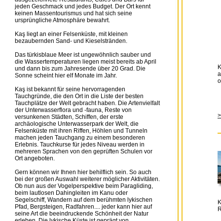
jeden Geschmack und jedes Budget. Der Ort kennt
keinen Massentourismus und hat sich seine
ursprüngliche Atmosphäre bewahrt.
Kaş liegt an einer Felsenküste, mit kleinen
bezaubernden Sand- und Kieselstränden.
Das türkisblaue Meer ist ungewöhnlich sauber und
die Wassertemperaturen liegen meist bereits ab April
K
und dann bis zum Jahresende über 20 Grad. Die
a
Sonne scheint hier elf Monate im Jahr.
o
Kaş ist bekannt für seine hervorragenden
Tauchgründe, die den Ort in die Liste der besten
Tauchplätze der Welt gebracht haben. Die Artenvielfalt
der Unterwasserflora und -fauna, Reste von
>
versunkenen Städten, Schiffen, der erste
archäologische Unterwasserpark der Welt, die
Felsenküste mit ihren Riffen, Höhlen und Tunneln
machen jeden Tauchgang zu einem besonderen
Erlebnis. Tauchkurse für jedes Niveau werden in
mehreren Sprachen von den geprüften Schulen vor
Ort angeboten.
Gern können wir Ihnen hier behilflich sein. So auch
bei der großen Auswahl weiterer möglicher Aktivitäten.
Ob nun aus der Vogelperspektive beim Paragliding,
beim lautlosen Dahingleiten im Kanu oder
Segelschiff, Wandern auf dem berühmten lykischen
K
Pfad, Bergsteigen, Radfahren.... jeder kann hier auf
R
seine Art die beeindruckende Schönheit der Natur
erleben. Die lykische Küste ist geprägt von